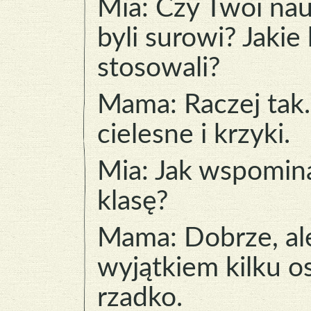
Mia: Czy Twoi nau
byli surowi? Jakie
stosowali?
Mama: Raczej tak.
cielesne i krzyki.
Mia: Jak wspomin
klasę?
Mama: Dobrze, al
wyjątkiem kilku o
rzadko.