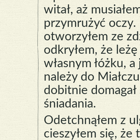
witał, aż musiałe
przymrużyć oczy. 
otworzyłem ze zd
odkryłem, że leżę
własnym łóżku, a 
należy do Miałczus
dobitnie domagał 
śniadania.
Odetchnąłem z ul
cieszyłem się, że t