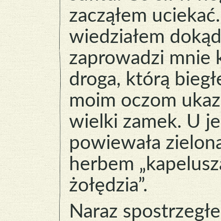
zacząłem uciekać.
wiedziałem doką
zaprowadzi mnie 
droga, którą bieg
moim oczom ukaza
wielki zamek. U j
powiewała zielona
herbem „kapelusz
żołędzia”.
Naraz spostrzegł