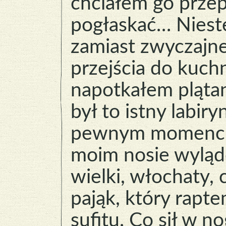
chciałem go przep
pogłaskać… Niest
zamiast zwyczajn
przejścia do kuch
napotkałem plątan
był to istny labiry
pewnym momenci
moim nosie wylą
wielki, włochaty, 
pająk, który rapte
sufitu. Co sił w n