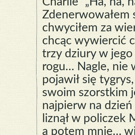
Charlie” „Ha, ha, h
Zdenerwowałem s
chwyciłem za wier
chcąc wywiercić c
trzy dziury w jeg
rogu… Nagle, nie 
pojawił się tygrys,
swoim szorstkim 
najpierw na dzień
liznął w policzek 
a potem mnie… wit