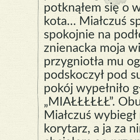
potknąłem się o 
kota… Miałczuś sp
spokojnie na podł
znienacka moja wi
przygniotła mu og
podskoczył pod suf
pokój wypełniło g
„MIAŁŁŁŁŁŁ”. Ob
Miałczuś wybiegł
korytarz, a ja za n