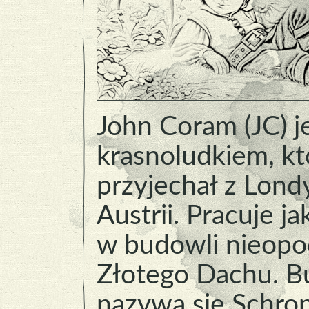
John Coram (JC) j
krasnoludkiem, kt
przyjechał z Lond
Austrii. Pracuje ja
w budowli nieopo
Złotego Dachu. B
nazywa się Schron