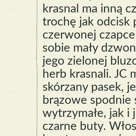
krasnal ma inną c
trochę jak odcisk 
czerwonej czapce
sobie mały dzwon
jego zielonej bluz
herb krasnali. JC
skórzany pasek, j
brązowe spodnie 
wytrzymałe, jak i 
czarne buty. Włos