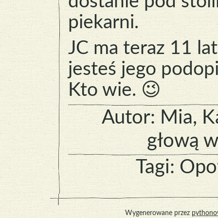
dostanie pod stol
piekarni.
JC ma teraz 11 la
jesteś jego podo
Kto wie. 😉
Autor:
Mia
, 
głową w
Tagi:
Opo
Wygenerowane przez
pythono