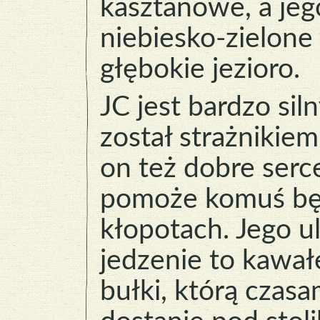
kasztanowe, a jeg
niebiesko-zielone
głębokie jezioro.
JC jest bardzo siln
został strażniki
on też dobre serc
pomoże komuś b
kłopotach. Jego u
jedzenie to kawał
bułki, którą czasa