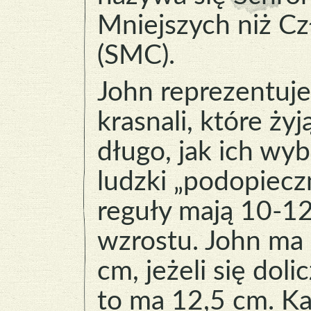
Mniejszych niż C
(SMC).
John reprezentuj
krasnali, które żyj
długo, jak ich wy
ludzki „podopiecz
reguły mają 10-1
wzrostu. John ma 
cm, jeżeli się doli
to ma 12,5 cm. K