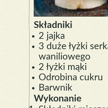
Składniki
2 jajka
3 duże łyżki serk
waniliowego
2 łyżki mąki
Odrobina cukru
Barwnik
Wykonanie