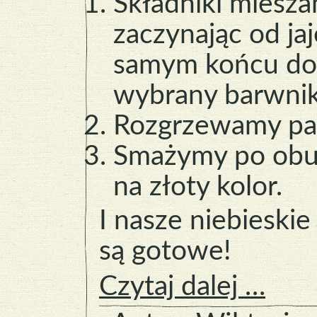
Składniki miesz
zaczynając od ja
samym końcu do
wybrany barwnik
Rozgrzewamy pat
Smażymy po obu
na złoty kolor.
I nasze niebieski
są gotowe!
Czytaj dalej …